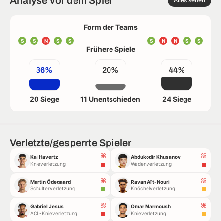
Analyse vor dem Spiel
Alles sehen
Form der Teams
S
S
N
S
S
S
N
N
S
S
Frühere Spiele
36%
20%
44%
20 Siege
11 Unentschieden
24 Siege
Verletzte/gesperrte Spieler
Kai Havertz
Abdukodir Khusanov
Knieverletzung
Wadenverletzung
Martin Ödegaard
Rayan Aït-Nouri
Schulterverletzung
Knöchelverletzung
Gabriel Jesus
Omar Marmoush
ACL-Knieverletzung
Knieverletzung