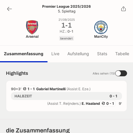
1
-
1
Premier League 2025/2026
5. Spieltag
beendet
21/09/2025
1
-
1
HZ.:
0-1
Arsenal
ManCity
beendet
Zusammenfassung
Live
Aufstellung
Stats
Tabelle
Highlights
Alles sehen (15)
90+3'
1 - 1
Gabriel Martinelli
(Assist E. Eze.)
HALBZEIT
0 - 1
(Assist T. Reijnders.)
E. Haaland
0 - 1
9'
die Zusammenfassung