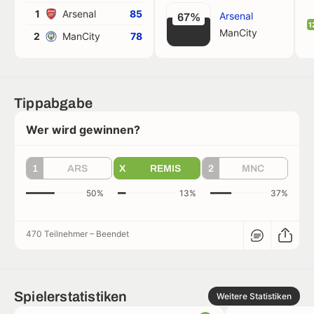
1
Arsenal
85
Arsenal
67%
1
ManCity
2
ManCity
78
Tippabgabe
Wer wird gewinnen?
1
ARS
X
REMIS
2
MNC
50%
13%
37%
470 Teilnehmer
–
Beendet
Spielerstatistiken
Weitere Statistiken