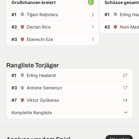
Großchancen kreiert
Schüsse gesamt
#1
Tijjani Reijnders
2
#1
Erling Ha
#2
Declan Rice
1
#2
Noni Ma
#3
Eberechi Eze
1
Rangliste Torjäger
#1
Erling Haaland
27
#3
Antoine Semenyo
17
#7
Viktor Gyökeres
14
Komplette Rangliste