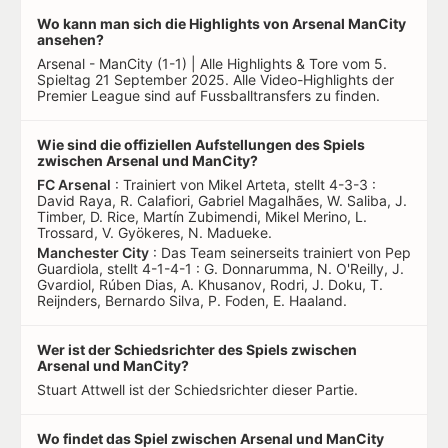
Wo kann man sich die Highlights von Arsenal ManCity
ansehen?
Arsenal - ManCity (1-1) | Alle Highlights & Tore vom 5.
Spieltag 21 September 2025. Alle Video-Highlights der
Premier League sind auf Fussballtransfers zu finden.
Wie sind die offiziellen Aufstellungen des Spiels
zwischen Arsenal und ManCity?
FC Arsenal
: Trainiert von Mikel Arteta, stellt 4-3-3 :
David Raya, R. Calafiori, Gabriel Magalhães, W. Saliba, J.
Timber, D. Rice, Martín Zubimendi, Mikel Merino, L.
Trossard, V. Gyökeres, N. Madueke.
Manchester City
: Das Team seinerseits trainiert von Pep
Guardiola, stellt 4-1-4-1 : G. Donnarumma, N. O'Reilly, J.
Gvardiol, Rúben Dias, A. Khusanov, Rodri, J. Doku, T.
Reijnders, Bernardo Silva, P. Foden, E. Haaland.
Wer ist der Schiedsrichter des Spiels zwischen
Arsenal und ManCity?
Stuart Attwell ist der Schiedsrichter dieser Partie.
Wo findet das Spiel zwischen Arsenal und ManCity