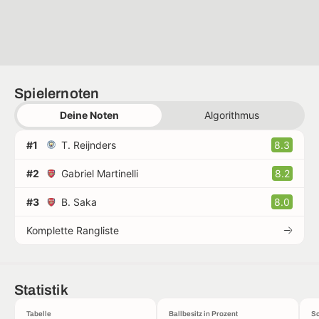
Spielernoten
Deine Noten
Algorithmus
#1
T. Reijnders
8.3
#2
Gabriel Martinelli
8.2
#3
B. Saka
8.0
Komplette Rangliste
Statistik
Tabelle
Ballbesitz in Prozent
Sc