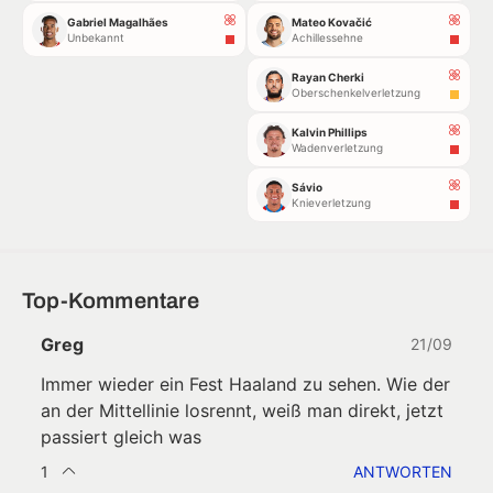
Gabriel Magalhães
Mateo Kovačić
Unbekannt
Achillessehne
Rayan Cherki
Oberschenkelverletzung
Kalvin Phillips
Wadenverletzung
Sávio
Knieverletzung
Top-Kommentare
Greg
21/09
Immer wieder ein Fest Haaland zu sehen. Wie der
an der Mittellinie losrennt, weiß man direkt, jetzt
passiert gleich was
1
ANTWORTEN