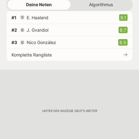
Deine Noten
Algorithmus
#1
E. Haaland
9.1
#2
J. Gvardiol
8.7
#3
Nico González
8.5
Komplette Rangliste
UNTER DER ANZEIGE GEHT'S WEITER