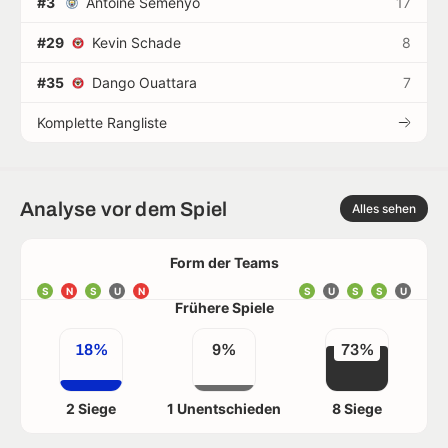
#3
Antoine Semenyo
17
#29
Kevin Schade
8
#35
Dango Ouattara
7
Komplette Rangliste
Analyse vor dem Spiel
Alles sehen
Form der Teams
S
N
S
U
N
S
U
S
S
U
Frühere Spiele
18%
9%
73%
2 Siege
1 Unentschieden
8 Siege