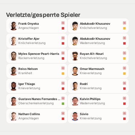
Verletzte/gesperrte Spieler
Frank Onyeka
Abdukodir Khusanov
Angeschlagen
Knöchelverletzung
Kristoffer Ajer
Abdukodir Khusanov
Knöchelverletzung
Wadenverletzung
Myles Spencer Peart-Harris
Rayan Aït-Nouri
Rückenverletzung
Knöchelverletzung
Reiss Nelson
Omar Marmoush
Krankheit
Knieverletzung
Igor Thiago
Rodri
Knieverletzung
Knieverletzung
Gustavo Nunes Fernandes Gomes
Kalvin Phillips
Oberschenkelverletzung
Wadenverletzung
Nathan Collins
Sávio
Angeschlagen
Knieverletzung