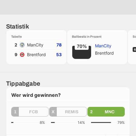
Statistik
Tabelle
Ballbesitz in Prozent
Sc
2
ManCity
78
ManCity
70%
6
Brentford
9
Brentford
53
Tippabgabe
Wer wird gewinnen?
1
FCB
X
REMIS
2
MNC
8%
14%
79%