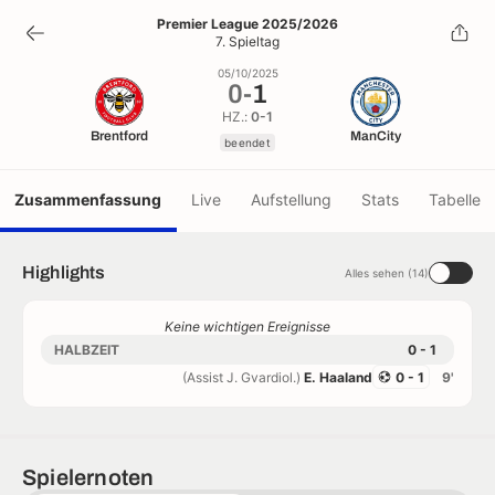
0
-
1
Premier League 2025/2026
7. Spieltag
beendet
05/10/2025
0
-
1
HZ.:
0-1
Brentford
ManCity
beendet
Zusammenfassung
Live
Aufstellung
Stats
Tabelle
Highlights
Alles sehen (14)
Keine wichtigen Ereignisse
HALBZEIT
0 - 1
(Assist J. Gvardiol.)
E. Haaland
0 - 1
9'
Spielernoten