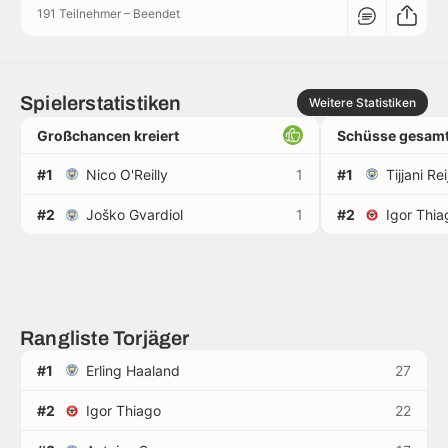
191 Teilnehmer
–
Beendet
Spielerstatistiken
Weitere Statistiken
Großchancen kreiert
Schüsse gesamt
#1
Nico O'Reilly
1
#1
Tijjani Re
#2
Joško Gvardiol
1
#2
Igor Thia
Rangliste Torjäger
#1
Erling Haaland
27
#2
Igor Thiago
22