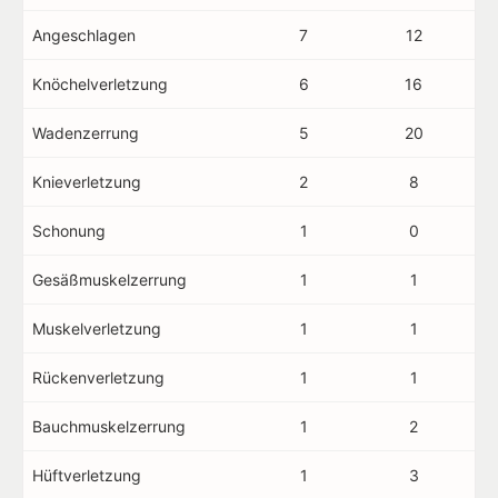
Angeschlagen
7
12
Knöchelverletzung
6
16
Wadenzerrung
5
20
Knieverletzung
2
8
Schonung
1
0
Gesäßmuskelzerrung
1
1
Muskelverletzung
1
1
Rückenverletzung
1
1
Bauchmuskelzerrung
1
2
Hüftverletzung
1
3