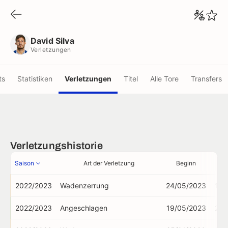
David Silva
Verletzungen
David Silva
Verletzungen
ts
Statistiken
Verletzungen
Titel
Alle Tore
Transfers
Verletzungshistorie
Saison
Art der Verletzung
Beginn
2022/2023
Wadenzerrung
24/05/2023
15/
2022/2023
Angeschlagen
19/05/2023
22/