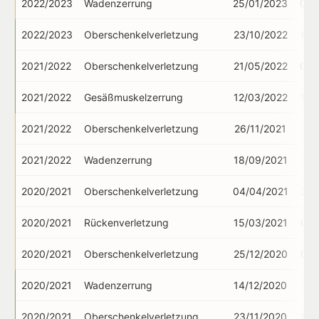
2022/2023
Wadenzerrung
25/01/2023
02/
2022/2023
Oberschenkelverletzung
23/10/2022
05/
2021/2022
Oberschenkelverletzung
21/05/2022
05/
2021/2022
Gesäßmuskelzerrung
12/03/2022
19/
2021/2022
Oberschenkelverletzung
26/11/2021
17/
2021/2022
Wadenzerrung
18/09/2021
15/
2020/2021
Oberschenkelverletzung
04/04/2021
30/
2020/2021
Rückenverletzung
15/03/2021
02/
2020/2021
Oberschenkelverletzung
25/12/2020
06/
2020/2021
Wadenzerrung
14/12/2020
21/
2020/2021
Oberschenkelverletzung
23/11/2020
02/