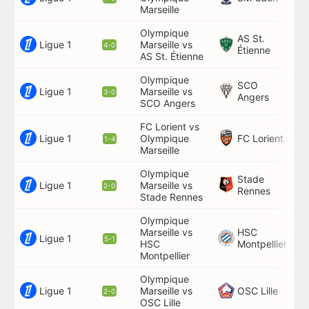
Marseille
89
Olympique
AS St.
22
Ligue 1
Marseille vs
4-0
Étienne
58
AS St. Étienne
Olympique
SCO
9',
Ligue 1
Marseille vs
3-0
Angers
77
SCO Angers
FC Lorient vs
Ligue 1
FC Lorient
Olympique
53
1-4
Marseille
Olympique
Stade
Ligue 1
Marseille vs
64
2-0
Rennes
Stade Rennes
Olympique
Marseille vs
HSC
88
Ligue 1
5-1
HSC
Montpellier
Montpellier
Olympique
Ligue 1
OSC Lille
Marseille vs
61
2-0
OSC Lille