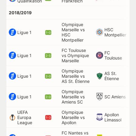
Qualifikation
Frankreich
2018/2019
Olympique
Marseille vs
HSC
56
Ligue 1
1-0
HSC
Montpellier
Montpellier
FC Toulouse
FC
90
Ligue 1
vs Olympique
2-5
Toulouse
90
Marseille
Olympique
AS St.
Ligue 1
Marseille vs
21
2-0
Étienne
AS St. Étienne
Olympique
Ligue 1
SC Amiens
Marseille vs
19
2-0
Amiens SC
UEFA
Olympique
Apollon
Europa
Marseille vs
11
1-3
Limassol
League
Apollon
FC Nantes vs