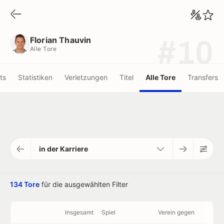
Florian Thauvin
Alle Tore
Florian Thauvin
#10
Alle Tore
ots
Statistiken
Verletzungen
Titel
Alle Tore
Transfers
in der Karriere
134 Tore
für die ausgewählten Filter
Insgesamt
Spiel
Verein gegen
mi