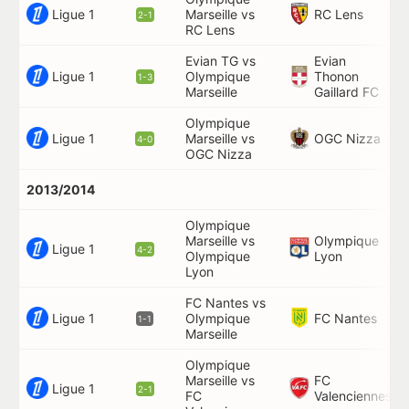
Ligue 1
RC Lens
Marseille vs
60
2-1
RC Lens
Evian TG vs
Evian
Ligue 1
Olympique
Thonon
63
1-3
Marseille
Gaillard FC
Olympique
Ligue 1
OGC Nizza
Marseille vs
45
4-0
OGC Nizza
2013/2014
Olympique
Marseille vs
Olympique
26
Ligue 1
4-2
Olympique
Lyon
Lyon
FC Nantes vs
Ligue 1
FC Nantes
Olympique
30
1-1
Marseille
Olympique
Marseille vs
FC
63
Ligue 1
2-1
FC
Valenciennes