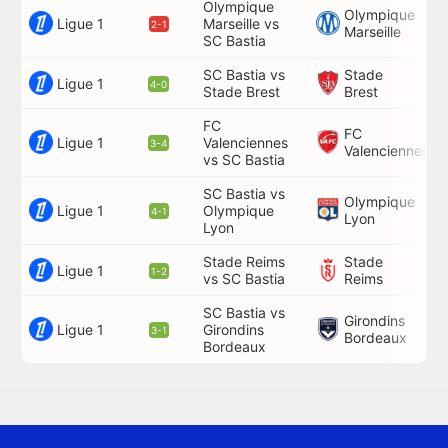
Olympique
Olympique
Ligue 1
Marseille vs
46
2-1
Marseille
SC Bastia
SC Bastia vs
Stade
50
Ligue 1
4-0
Stade Brest
Brest
71
FC
FC
84
Ligue 1
Valenciennes
3-4
Valenciennes
89
vs SC Bastia
SC Bastia vs
Olympique
45
Ligue 1
Olympique
4-1
Lyon
61
Lyon
Stade Reims
Stade
48
Ligue 1
1-2
vs SC Bastia
Reims
SC Bastia vs
Girondins
6',
Ligue 1
Girondins
3-1
Bordeaux
17
Bordeaux