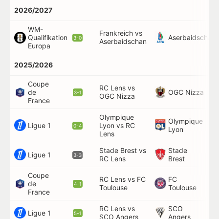
2026/2027
WM-
Frankreich vs
Aserbaidschan
Qualifikation
84
3-0
Aserbaidschan
Europa
2025/2026
Coupe
RC Lens vs
OGC Nizza
de
25
3-1
OGC Nizza
France
Olympique
Olympique
Ligue 1
Lyon vs RC
53
0-4
Lyon
Lens
Stade Brest vs
Stade
60
Ligue 1
3-3
RC Lens
Brest
Coupe
RC Lens vs FC
FC
de
9'
4-1
Toulouse
Toulouse
France
RC Lens vs
SCO
13
Ligue 1
5-1
SCO Angers
Angers