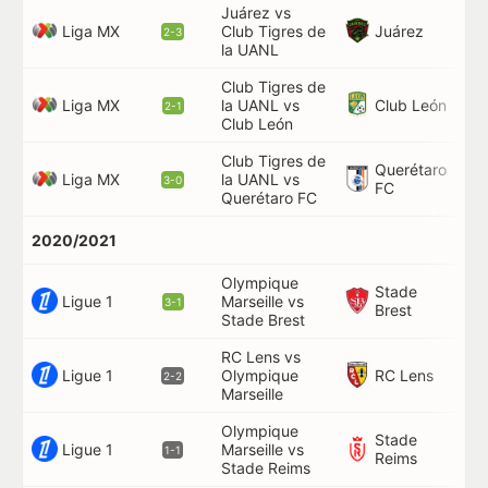
Juárez vs
Liga MX
Juárez
Club Tigres de
15
2-3
la UANL
Club Tigres de
Liga MX
Club León
la UANL vs
90
2-1
Club León
Club Tigres de
Querétaro
Liga MX
la UANL vs
74
3-0
FC
Querétaro FC
2020/2021
Olympique
Stade
Ligue 1
Marseille vs
88
3-1
Brest
Stade Brest
RC Lens vs
Ligue 1
RC Lens
Olympique
37
2-2
Marseille
Olympique
Stade
Ligue 1
Marseille vs
45
1-1
Reims
Stade Reims