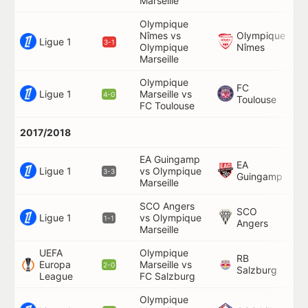
Marseille
Olympique
Nîmes vs
Olympique
49
Ligue 1
3-1
Olympique
Nîmes
Marseille
Olympique
FC
Ligue 1
Marseille vs
90
4-0
Toulouse
FC Toulouse
2017/2018
EA Guingamp
EA
14
Ligue 1
vs Olympique
3-3
Guingamp
81
Marseille
SCO Angers
SCO
Ligue 1
vs Olympique
3'
1-1
Angers
Marseille
UEFA
Olympique
RB
Europa
Marseille vs
15
2-0
Salzburg
League
FC Salzburg
Olympique
12