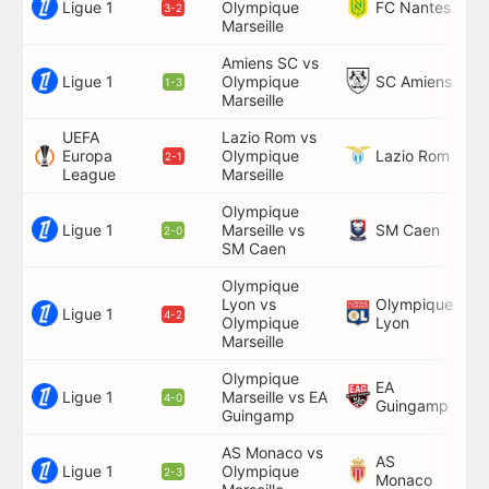
Ligue 1
FC Nantes
Olympique
36
3-2
Marseille
Amiens SC vs
26
Ligue 1
SC Amiens
Olympique
80
1-3
Marseille
90
UEFA
Lazio Rom vs
Lazio Rom
Europa
Olympique
60
2-1
League
Marseille
Olympique
Ligue 1
SM Caen
Marseille vs
45
2-0
SM Caen
Olympique
Lyon vs
Olympique
39
Ligue 1
4-2
Olympique
Lyon
Marseille
Olympique
EA
57
Ligue 1
Marseille vs EA
4-0
Guingamp
80
Guingamp
AS Monaco vs
AS
Ligue 1
Olympique
74
2-3
Monaco