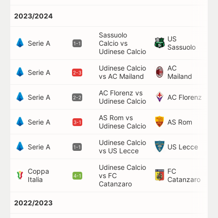
2023/2024
Sassuolo
US
Serie A
Calcio vs
44
1-1
Sassuolo
Udinese Calcio
Udinese Calcio
AC
62
Serie A
2-3
vs AC Mailand
Mailand
AC Florenz vs
73
Serie A
AC Florenz
2-2
Udinese Calcio
AS Rom vs
57
Serie A
AS Rom
3-1
Udinese Calcio
Udinese Calcio
49
Serie A
US Lecce
1-1
vs US Lecce
Udinese Calcio
Coppa
FC
vs FC
64
4-1
Italia
Catanzaro
Catanzaro
2022/2023