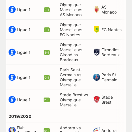
Olympique
AS
Ligue 1
Marseille vs
5'
2-1
Monaco
AS Monaco
Olympique
Ligue 1
FC Nantes
Marseille vs
2'
3-1
FC Nantes
Olympique
Marseille vs
Girondins
5'
Ligue 1
3-1
Girondins
Bordeaux
Bordeaux
Paris Saint-
Germain vs
Paris St.
31
Ligue 1
0-1
Olympique
Germain
Marseille
Stade Brest vs
Stade
Ligue 1
Olympique
20
2-3
Brest
Marseille
2019/2020
EM-
Andorra vs
45
Andorra
0-4