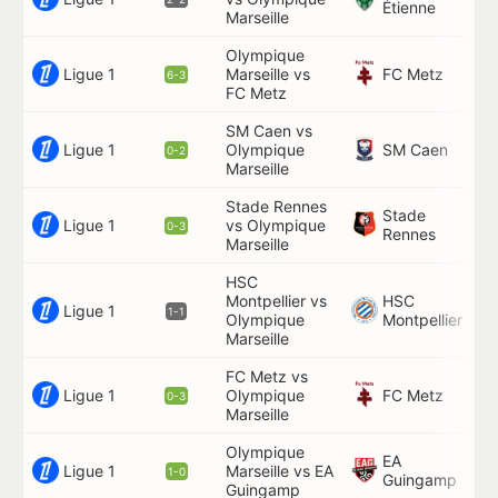
Étienne
Marseille
Olympique
9',
Ligue 1
FC Metz
Marseille vs
44
6-3
FC Metz
55
SM Caen vs
Ligue 1
SM Caen
Olympique
74
0-2
Marseille
Stade Rennes
Stade
Ligue 1
vs Olympique
82
0-3
Rennes
Marseille
HSC
Montpellier vs
HSC
45
Ligue 1
1-1
Olympique
Montpellier
Marseille
FC Metz vs
Ligue 1
FC Metz
Olympique
18
0-3
Marseille
Olympique
EA
Ligue 1
Marseille vs EA
31
1-0
Guingamp
Guingamp