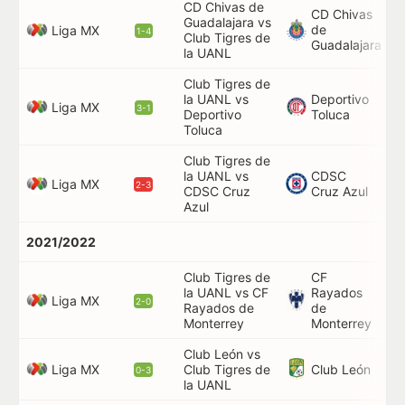
CD Chivas de
CD Chivas
Guadalajara vs
de
87
Liga MX
1-4
Club Tigres de
Guadalajara
la UANL
Club Tigres de
la UANL vs
Deportivo
80
Liga MX
3-1
Deportivo
Toluca
Toluca
Club Tigres de
la UANL vs
CDSC
48
Liga MX
2-3
CDSC Cruz
Cruz Azul
Azul
2021/2022
Club Tigres de
CF
la UANL vs CF
Rayados
76
Liga MX
2-0
Rayados de
de
Monterrey
Monterrey
Club León vs
Liga MX
Club León
Club Tigres de
72
0-3
la UANL