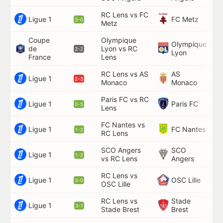
RC Lens vs FC
46
Ligue 1
FC Metz
3-0
Metz
Coupe
Olympique
Olympique
de
Lyon vs RC
23
2-2
Lyon
France
Lens
RC Lens vs AS
AS
56
Ligue 1
2-3
Monaco
Monaco
Paris FC vs RC
58
Ligue 1
Paris FC
0-5
Lens
FC Nantes vs
34
Ligue 1
FC Nantes
1-2
RC Lens
SCO Angers
SCO
45
Ligue 1
1-2
vs RC Lens
Angers
74
RC Lens vs
43
Ligue 1
OSC Lille
3-0
OSC Lille
RC Lens vs
Stade
60
Ligue 1
3-1
Stade Brest
Brest