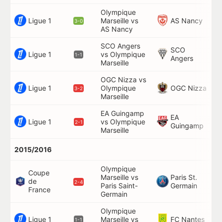
Olympique
Ligue 1
AS Nancy
Marseille vs
46
3-0
AS Nancy
SCO Angers
SCO
Ligue 1
vs Olympique
64
1-1
Angers
Marseille
OGC Nizza vs
Ligue 1
OGC Nizza
Olympique
14
3-2
Marseille
EA Guingamp
EA
Ligue 1
vs Olympique
78
2-1
Guingamp
Marseille
2015/2016
Olympique
Coupe
Marseille vs
Paris St.
de
12
2-4
Paris Saint-
Germain
France
Germain
Olympique
Ligue 1
FC Nantes
Marseille vs
49
1-1