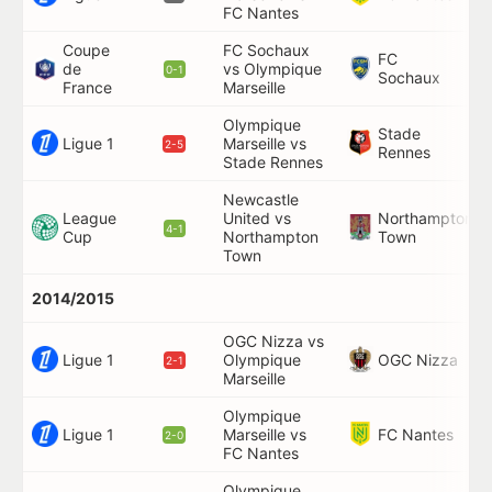
FC Nantes
Coupe
FC Sochaux
FC
de
vs Olympique
49
0-1
Sochaux
France
Marseille
Olympique
Stade
Ligue 1
Marseille vs
20
2-5
Rennes
Stade Rennes
Newcastle
League
United vs
Northampton
3'
4-1
Cup
Northampton
Town
Town
2014/2015
OGC Nizza vs
Ligue 1
OGC Nizza
Olympique
77
2-1
Marseille
Olympique
Ligue 1
FC Nantes
Marseille vs
24
2-0
FC Nantes
Olympique