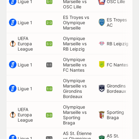
Ligue 1
OSC Lille
Marseille vs
5-1
30
OSC Lille
ES Troyes vs
ES Troyes
Ligue 1
Olympique
85
2-3
AC
Marseille
UEFA
Olympique
RB Leipzig
Europa
Marseille vs
38
5-2
League
RB Leipzig
Olympique
Ligue 1
FC Nantes
Marseille vs
90
1-1
FC Nantes
Olympique
Marseille vs
Girondins
34
Ligue 1
1-0
Girondins
Bordeaux
Bordeaux
Olympique
UEFA
Marseille vs
Sporting
Europa
74
3-0
Sporting
Braga
League
Braga
AS St. Étienne
AS St.
Ligue 1
vs Olympique
4'
2-2