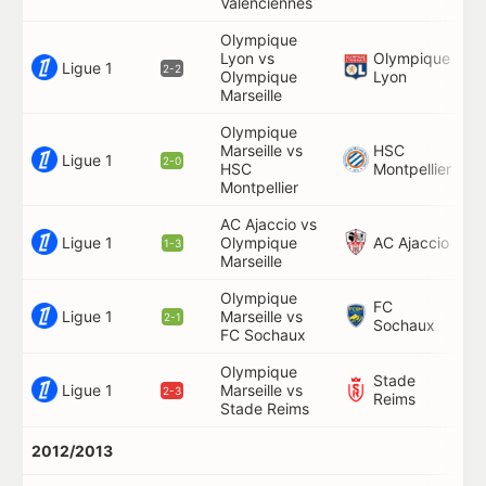
Valenciennes
Olympique
Lyon vs
Olympique
79
Ligue 1
2-2
Olympique
Lyon
Marseille
Olympique
Marseille vs
HSC
36
Ligue 1
2-0
HSC
Montpellier
Montpellier
AC Ajaccio vs
Ligue 1
AC Ajaccio
Olympique
58
1-3
Marseille
Olympique
FC
Ligue 1
Marseille vs
4'
2-1
Sochaux
FC Sochaux
Olympique
Stade
Ligue 1
Marseille vs
56
2-3
Reims
Stade Reims
2012/2013