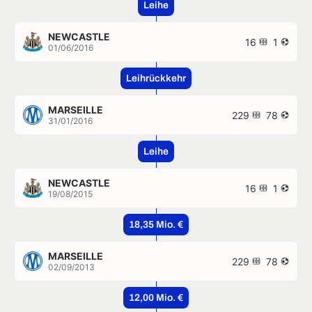
Leihe
NEWCASTLE
16
1
01/06/2016
Leihrückkehr
MARSEILLE
229
78
31/01/2016
Leihe
NEWCASTLE
16
1
19/08/2015
18,35 Mio. €
MARSEILLE
229
78
02/09/2013
12,00 Mio. €