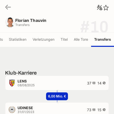
Florian Thauvin
Transfers
Florian Thauvin
#10
Transfers
ts
Statistiken
Verletzungen
Titel
Alle Tore
Transfers
Klub-Karriere
LENS
37
14
08/08/2025
6,00 Mio. €
UDINESE
73
15
31/01/2023