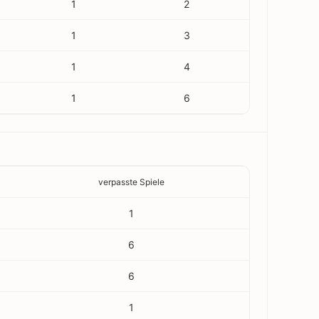
1
2
1
3
1
4
1
6
verpasste Spiele
1
6
6
1