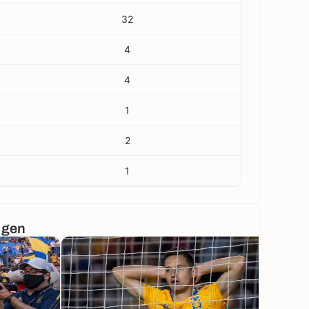
32
4
4
1
2
1
ngen