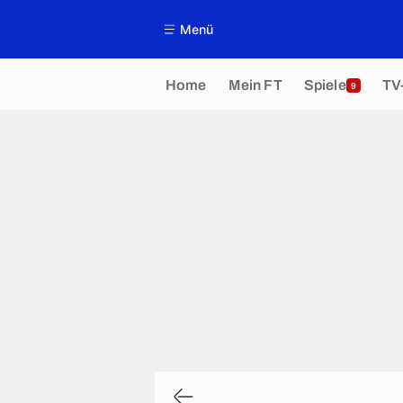
Menü
Home
Mein FT
Spiele
TV
9