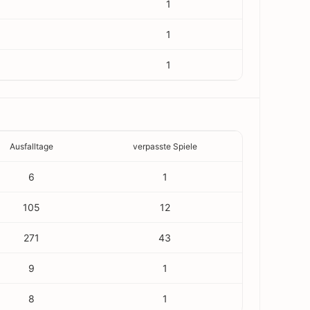
1
1
1
Ausfalltage
verpasste Spiele
6
1
105
12
271
43
9
1
8
1