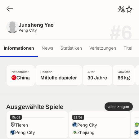
Junsheng Yao
Peng City
Junsheng Yao
#6
Peng City
Informationen
News
Statistiken
Verletzungen
Titel
Nationalität
Position
Alter
Gewicht
China
Mittelfeldspieler
30 Jahre
66 kg
Ausgewählte Spiele
alles zeigen
15/08
22/08
Tieren
Peng City
Peng City
Zhejiang