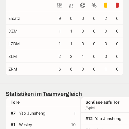
SE
Ersatz
9
0
0
0
2
0
DZM
1
1
0
0
0
0
LZDM
1
1
0
0
0
0
ZLM
2
2
1
0
0
0
ZRM
6
6
0
0
1
0
Statistiken im Teamvergleich
Tore
Schüsse aufs Tor
/Spiel
#7
Yao Junsheng
1
#12
Yao Junsheng
#1
Wesley
10