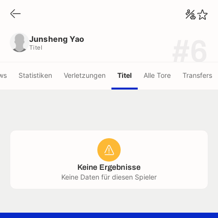
Junsheng Yao
Titel
Junsheng Yao
#6
Titel
ws
Statistiken
Verletzungen
Titel
Alle Tore
Transfers
Keine Ergebnisse
Keine Daten für diesen Spieler