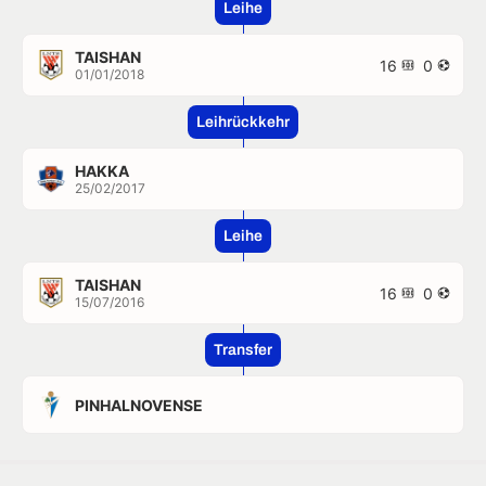
Leihe
TAISHAN
16
0
01/01/2018
Leihrückkehr
HAKKA
25/02/2017
Leihe
TAISHAN
16
0
15/07/2016
Transfer
PINHALNOVENSE