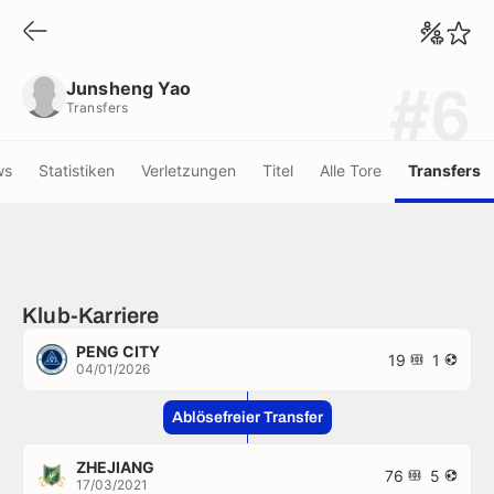
Junsheng Yao
Transfers
Junsheng Yao
#6
Transfers
ws
Statistiken
Verletzungen
Titel
Alle Tore
Transfers
Klub-Karriere
PENG CITY
19
1
04/01/2026
Ablösefreier Transfer
ZHEJIANG
76
5
17/03/2021