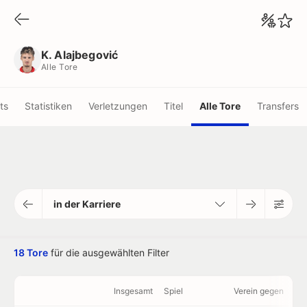
K. Alajbegović
Alle Tore
K. Alajbegović
Alle Tore
ots
Statistiken
Verletzungen
Titel
Alle Tore
Transfers
in der Karriere
18 Tore
für die ausgewählten Filter
Insgesamt
Spiel
Verein gegen