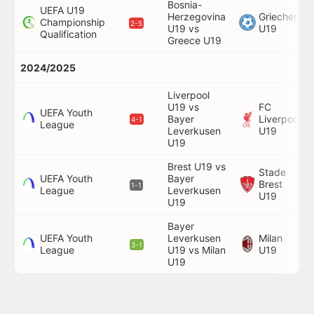
Bosnia-
UEFA U19
Herzegovina
Griechenlan
Championship
2-5
U19 vs
U19
Qualification
Greece U19
2024/2025
Liverpool
U19 vs
FC
UEFA Youth
Bayer
Liverpool
4-1
League
Leverkusen
U19
U19
Brest U19 vs
Stade
UEFA Youth
Bayer
Brest
1-1
League
Leverkusen
U19
U19
Bayer
UEFA Youth
Leverkusen
Milan
3-1
League
U19 vs Milan
U19
U19