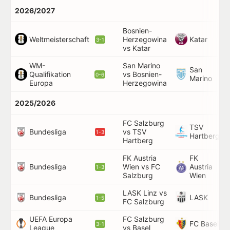
2026/2027
Bosnien-
Weltmeisterschaft
Katar
Herzegowina
3-1
vs Katar
WM-
San Marino
San
Qualifikation
vs Bosnien-
0-6
Marino
Europa
Herzegowina
2025/2026
FC Salzburg
TSV
Bundesliga
vs TSV
1-3
Hartberg
Hartberg
FK Austria
FK
Bundesliga
Wien vs FC
Austria
1-3
Salzburg
Wien
LASK Linz vs
Bundesliga
LASK
1-5
FC Salzburg
UEFA Europa
FC Salzburg
FC Basel
3-1
League
vs Basel