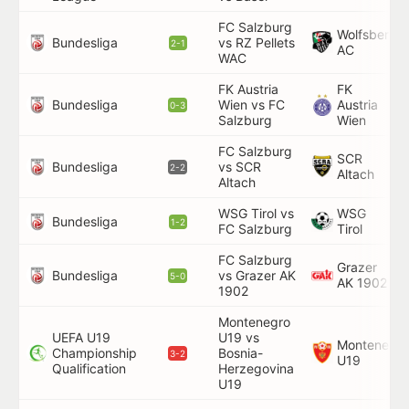
FC Salzburg
Wolfsberger
Bundesliga
vs RZ Pellets
2-1
AC
WAC
FK Austria
FK
Bundesliga
Wien vs FC
Austria
0-3
Salzburg
Wien
FC Salzburg
SCR
Bundesliga
vs SCR
2-2
Altach
Altach
WSG Tirol vs
WSG
Bundesliga
1-2
FC Salzburg
Tirol
FC Salzburg
Grazer
Bundesliga
vs Grazer AK
5-0
AK 1902
1902
Montenegro
UEFA U19
U19 vs
Montenegro
Championship
Bosnia-
3-2
U19
Qualification
Herzegovina
U19