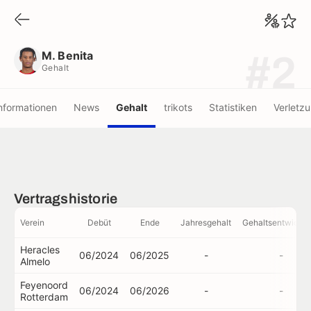
M. Benita
Gehalt
M. Benita
#2
Gehalt
nformationen
News
Gehalt
trikots
Statistiken
Verletz
Vertragshistorie
Verein
Debüt
Ende
Jahresgehalt
Gehaltsentwickl
Heracles
06/2024
06/2025
-
-
Almelo
Feyenoord
06/2024
06/2026
-
-
Rotterdam