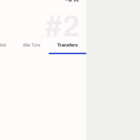
#2
itel
Alle Tore
Transfers