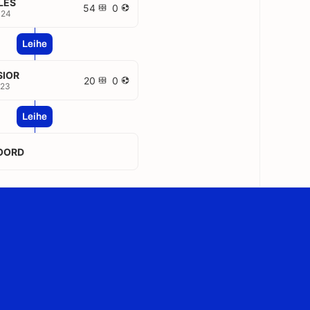
LES
54
0
024
Leihe
SIOR
20
0
023
Leihe
OORD