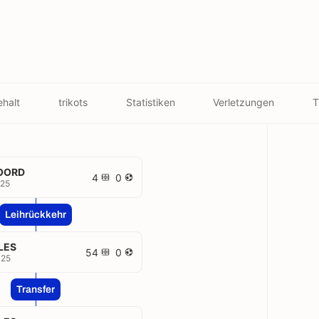
halt
trikots
Statistiken
Verletzungen
T
OORD
4
0
025
Leihrückkehr
LES
54
0
025
Transfer