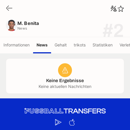
M. Benita
News
M. Benita
#2
News
Informationen
News
Gehalt
trikots
Statistiken
Verle
Keine Ergebnisse
Keine aktuellen Nachrichten