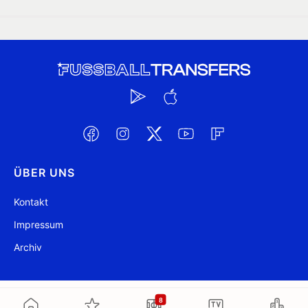
ÜBER UNS
Kontakt
Impressum
Archiv
@ FussballTransfers.com 2009-2026
Aktualisiert 21:22
8