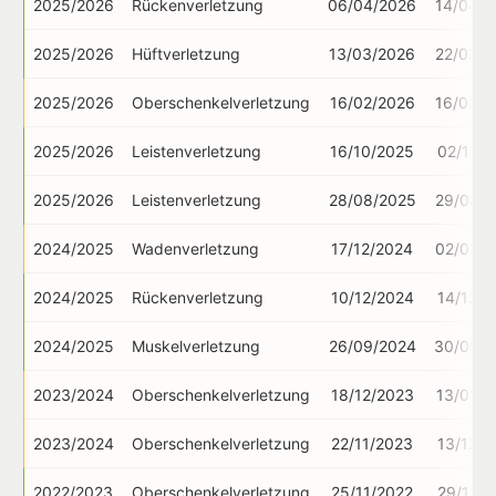
2025/2026
Rückenverletzung
06/04/2026
14/04/2
2025/2026
Hüftverletzung
13/03/2026
22/03/2
2025/2026
Oberschenkelverletzung
16/02/2026
16/03/2
2025/2026
Leistenverletzung
16/10/2025
02/11/2
2025/2026
Leistenverletzung
28/08/2025
29/08/2
2024/2025
Wadenverletzung
17/12/2024
02/03/2
2024/2025
Rückenverletzung
10/12/2024
14/12/2
2024/2025
Muskelverletzung
26/09/2024
30/09/2
2023/2024
Oberschenkelverletzung
18/12/2023
13/01/2
2023/2024
Oberschenkelverletzung
22/11/2023
13/12/2
2022/2023
Oberschenkelverletzung
25/11/2022
29/11/2