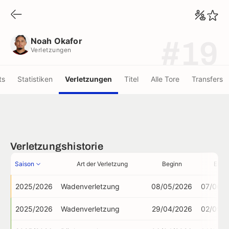
Noah Okafor
Verletzungen
Noah Okafor
#19
Verletzungen
ts
Statistiken
Verletzungen
Titel
Alle Tore
Transfers
Verletzungshistorie
Saison
Art der Verletzung
Beginn
Ende
2025/2026
Wadenverletzung
08/05/2026
07/06/2
2025/2026
Wadenverletzung
29/04/2026
02/05/2