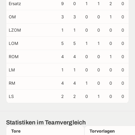
Ersatz
9
0
1
1
2
0
OM
3
3
0
0
1
0
LZOM
1
1
0
0
0
0
LOM
5
5
1
1
0
0
ROM
4
4
0
0
1
0
LM
1
1
0
0
0
0
RM
4
4
1
0
0
0
LS
2
2
0
1
0
0
Statistiken im Teamvergleich
Tore
Torvorlagen