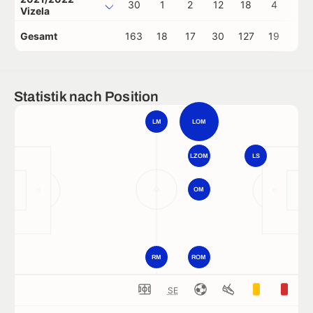
30
1
2
12
18
4
1
Vizela
Gesamt
163
18
17
30
127
19
2
Statistik nach Position
LM
LOM
LZOM
LS
OM
RM
ROM
SE