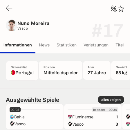
Nuno Moreira
Vasco
Nuno Moreira
#17
Vasco
Informationen
News
Statistiken
Verletzungen
Titel
Nationalität
Position
Alter
Gewicht
Portugal
Mittelfeldspieler
27 Jahre
65 kg
Ausgewählte Spiele
alles zeigen
09/08
beendet - 02:30
Bahia
Fluminense
1
Vasco
Vasco
3