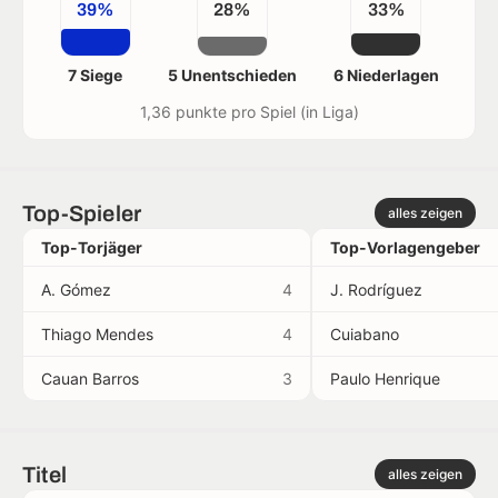
39%
28%
33%
7 Siege
5 Unentschieden
6 Niederlagen
1,36 punkte pro Spiel (in Liga)
Top-Spieler
alles zeigen
Top-Torjäger
Top-Vorlagengeber
A. Gómez
4
J. Rodríguez
Thiago Mendes
4
Cuiabano
Cauan Barros
3
Paulo Henrique
Titel
alles zeigen