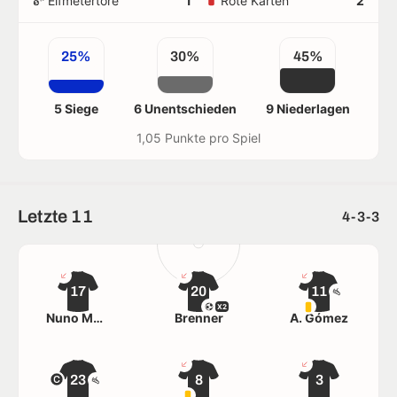
Elfmetertore
1
Rote Karten
2
25%
30%
45%
5 Siege
6 Unentschieden
9 Niederlagen
1,05 Punkte pro Spiel
Letzte 11
4-3-3
17
20
11
X2
Nuno Moreira
Brenner
A. Gómez
23
8
3