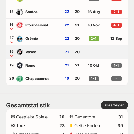
15
22
20
Santos
16 Aug
2-1
16
Internacional
22
21
18 Nov
4-1
17
Grêmio
22
20
2-1
12 Sep
18
Vasco
21
20
19
21
21
Remo
10 Okt
1-1
20
10
20
Chapecoense
1-1
-
Gesamtstatistik
alles zeigen
Gespielte Spiele
20
Gegentore
31
Tore
23
Gelbe Karten
39