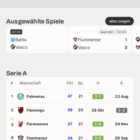
Ausgewählte Spiele
alles zeigen
09/08
beendet - 02:30
Bahia
Fluminense
1
Vasco
Vasco
3
Serie A
#
Mannschaft
Pkt
Sp.
H
A
1
47
21
Palmeiras
2-1
23 Aug
2
39
20
Flamengo
28 Okt
2-2
Paranaense
37
21
1-0
04 Nov
3
4
Fluminense
34
21
3-2
05 Sep