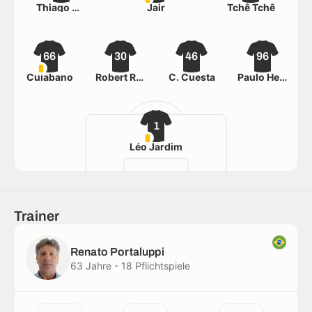
Thiago Mendes
Jair
Tchê Tchê
66
30
46
96
Cuiabano
Robert Renan
C. Cuesta
Paulo Henrique
1
Léo Jardim
Trainer
Renato Portaluppi
63 Jahre - 18 Pflichtspiele