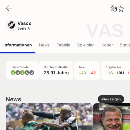
Vasco
Serie A
Vasco
VAS
Serie A
Informationen
News
Tabelle
Spielplan
Kader
Stati
Letzte Spiele
Durchschnittsalter
Tore
Ergebnisse
25.91 Jahre
S
U
S
U
U
+43
-42
11S
10U
1
News
alles zeigen