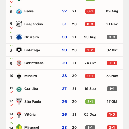
Bahia
32
21
0-1
09 Aug
5
6
Bragantino
31
20
0-3
21 Nov
Cruzeiro
30
21
29 Aug
3-3
7
Botafogo
29
20
1-2
07 Okt
8
Corinthians
29
21
24 Okt
1-0
9
10
28
20
Mineiro
0-1
28 Nov
11
Curitiba
27
21
19 Sep
1-1
12
São Paulo
26
20
2-1
17 Okt
13
Vitória
26
21
02 Dez
1-0
Mirassol
23
20
1-1
2-1
14