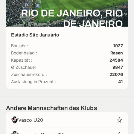
RIO DE JANEIRO, RIO
DE JANEIRO
Estádio São Januário
Baujahr :
1927
Bodenbelag :
Rasen
Kapazität :
24584
Ø Zuschauer :
9847
Zuschauerrekord :
22076
Auslastung in Prozent :
41
Andere Mannschaften des Klubs
Vasco U20