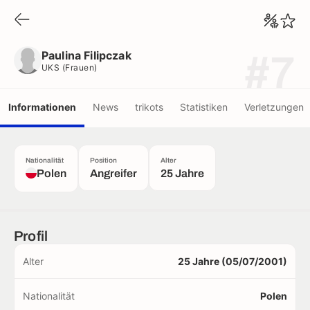
Paulina Filipczak
UKS (frauen)
Paulina Filipczak
#7
UKS (frauen)
Informationen
News
trikots
Statistiken
Verletzungen
Nationalität
Position
Alter
Polen
Angreifer
25 Jahre
Profil
Alter
25 Jahre (05/07/2001)
Nationalität
Polen