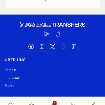
ÜBER UNS
Kontakt
Impressum
Archiv
@ FussballTransfers.com 2009-2026
Aktualisiert 12:03
2