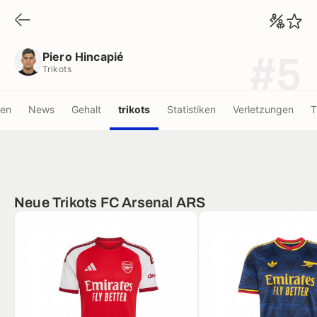
Piero Hincapié
Trikots
Piero Hincapié
#5
Trikots
nen
News
Gehalt
trikots
Statistiken
Verletzungen
T
Neue Trikots FC Arsenal ARS