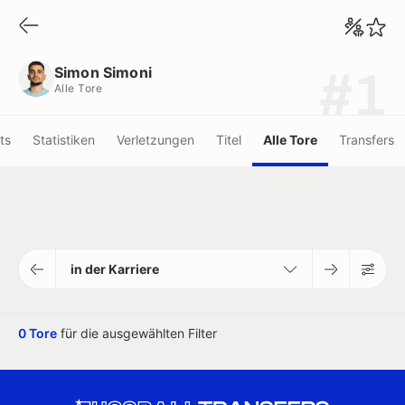
Simon Simoni
Alle Tore
Simon Simoni
#1
Alle Tore
ots
Statistiken
Verletzungen
Titel
Alle Tore
Transfers
in der Karriere
0 Tore
für die ausgewählten Filter