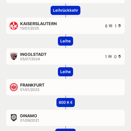
Leihrückkehr
KAISERSLAUTERN
6
1
15/01/2025
Leihe
INGOLSTADT
1
0
05/07/2024
Leihe
FRANKFURT
01/01/2023
600 K €
DINAMO
01/09/2021