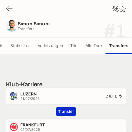
Simon Simoni
Transfers
Simon Simoni
#1
Transfers
ts
Statistiken
Verletzungen
Titel
Alle Tore
Transfers
Klub-Karriere
LUZERN
2
0
21/07/2026
Transfer
FRANKFURT
01/07/2026