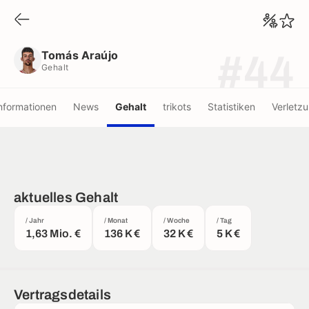
Tomás Araújo
Gehalt
Tomás Araújo
#44
Gehalt
nformationen
News
Gehalt
trikots
Statistiken
Verletz
aktuelles Gehalt
/ Jahr
/ Monat
/ Woche
/ Tag
1,63 Mio. €
136 K €
32 K €
5 K €
Vertragsdetails