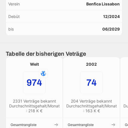
Verein
Benfica Lissabon
Debüt
12/2024
bis
06/2029
Tabelle der bisherigen Veträge
Welt
2002
974
74
2331 Verträge bekannt
204 Verträge bekannt
Durchschnittsgehalt/Monat
Durchschnittsgehalt/Monat
Du
: 218 K €
: 163 K €
Gesamtrangliste
Gesamtrangliste
G