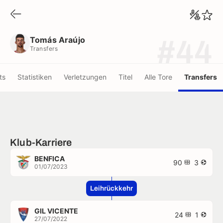
Tomás Araújo
Transfers
Tomás Araújo
#44
Transfers
ts
Statistiken
Verletzungen
Titel
Alle Tore
Transfers
Klub-Karriere
BENFICA
90
3
01/07/2023
Leihrückkehr
GIL VICENTE
24
1
27/07/2022