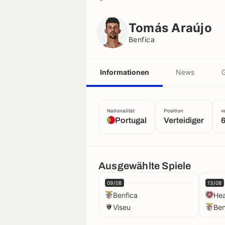
Tomás Araújo
Benfica
Tomás Araújo
Benfica
Informationen
News
G
Nationalität
Position
v
Portugal
Verteidiger
6
Ausgewählte Spiele
09/08
13/08
Benfica
Hea
Viseu
Ben