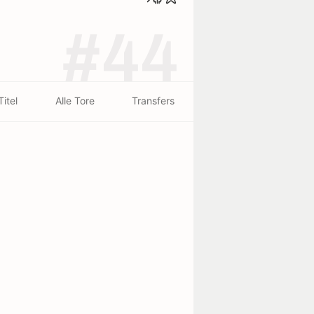
#44
Titel
Alle Tore
Transfers
cht
Größe
Geburtsort
kg
1.87 m
Famalicão
beendet - 06/08
beendet - 30/07
Benfica
6
5
St.Gallen
1
0