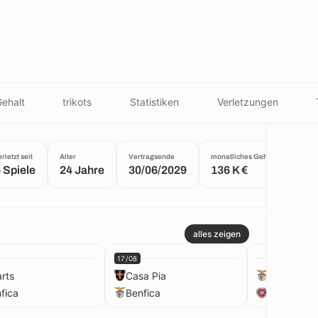
ehalt
trikots
Statistiken
Verletzungen
erletzt seit
Alter
Vertragsende
monatliches Gehalt
Gewi
 Spiele
24 Jahre
30/06/2029
136 K €
85 
alles zeigen
17/08
rts
Casa Pia
Benfica
fica
Benfica
Hearts