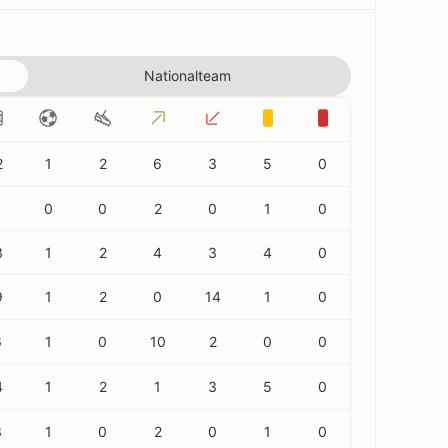
Nationalteam
2
1
2
6
3
5
0
0
0
2
0
1
0
3
1
2
4
3
4
0
9
1
2
0
14
1
0
6
1
0
10
2
0
0
4
1
2
1
3
5
0
3
1
0
2
0
1
0