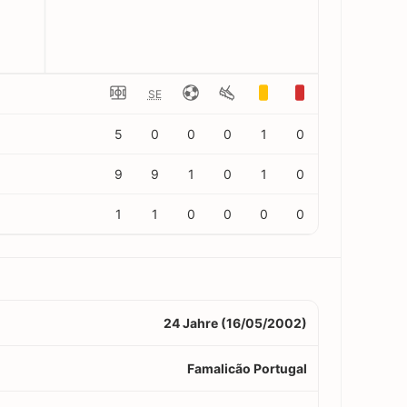
SE
5
0
0
0
1
0
9
9
1
0
1
0
1
1
0
0
0
0
24 Jahre (16/05/2002)
Famalicão Portugal