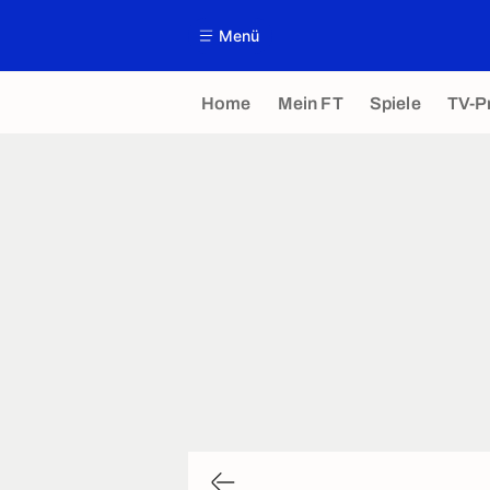
Menü
Home
Mein FT
Spiele
TV-P