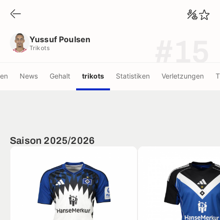
Yussuf Poulsen
Trikots
Yussuf Poulsen
#15
Trikots
nen
News
Gehalt
trikots
Statistiken
Verletzungen
T
Saison 2025/2026