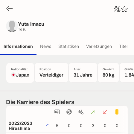
Yuta Imazu
Tosu
Yuta Imazu
Tosu
Informationen
News
Statistiken
Verletzungen
Titel
Nationalität
Position
Alter
Gewicht
Größe
Japan
Verteidiger
31 Jahre
80 kg
1.8
Die Karriere des Spielers
2022/2023
5
0
0
3
0
0
1
Hiroshima