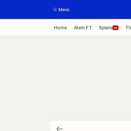
Menü
Home
Mein FT
Spiele
T
15