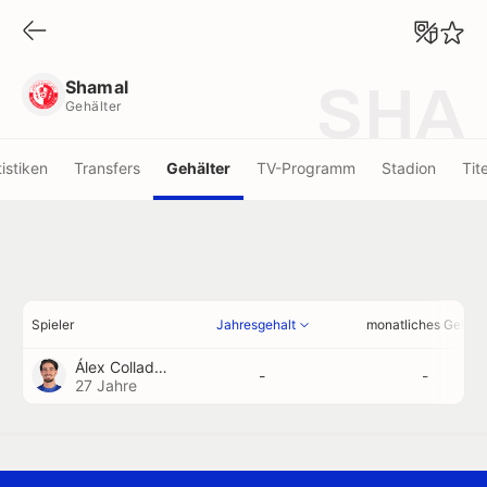
Shamal
Gehälter
Shamal
SHA
Gehälter
tistiken
Transfers
Gehälter
TV-Programm
Stadion
Tite
Spieler
Jahresgehalt
monatliches Gehalt
Álex Collado
-
-
27 Jahre