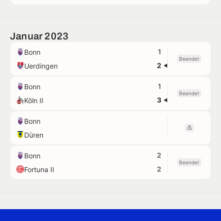
Januar 2023
1
Bonn
Beendet
2
Uerdingen
1
Bonn
Beendet
3
Köln II
Bonn
Düren
2
Bonn
Beendet
2
Fortuna II