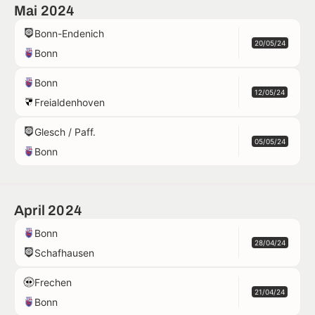
Mai 2024
Bonn-Endenich
20/05/24
Bonn
Bonn
12/05/24
Freialdenhoven
Glesch / Paff.
05/05/24
Bonn
April 2024
Bonn
28/04/24
Schafhausen
Frechen
21/04/24
Bonn