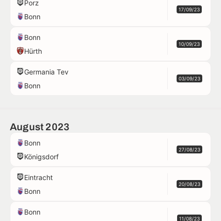
Porz
17/09/23
Bonn
Bonn
10/09/23
Hürth
Germania Tev
03/09/23
Bonn
August 2023
Bonn
27/08/23
Königsdorf
Eintracht
20/08/23
Bonn
Bonn
11/08/23