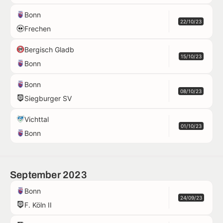
Bonn
22/10/23
Frechen
Bergisch Gladb
15/10/23
Bonn
Bonn
08/10/23
Siegburger SV
Vichttal
01/10/23
Bonn
September 2023
Bonn
24/09/23
F. Köln II