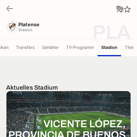
Platense
Stadion
Platense
PLA
Stadion
tiken
Transfers
Gehälter
TV-Programm
Stadion
Titel
Aktuelles Stadium
VICENTE LÓPEZ,
PROVINCIA DE BUENOS