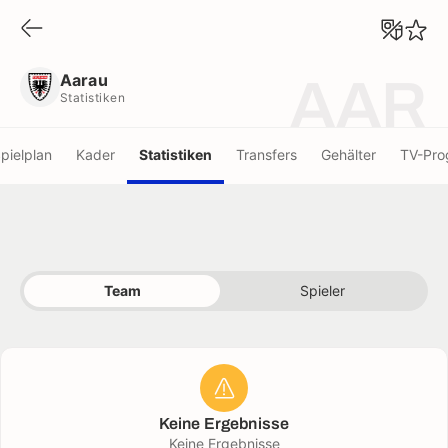
Aarau
Statistiken
Aarau
AAR
Statistiken
pielplan
Kader
Statistiken
Transfers
Gehälter
TV-Pr
Team
Spieler
Keine Ergebnisse
Keine Ergebnisse