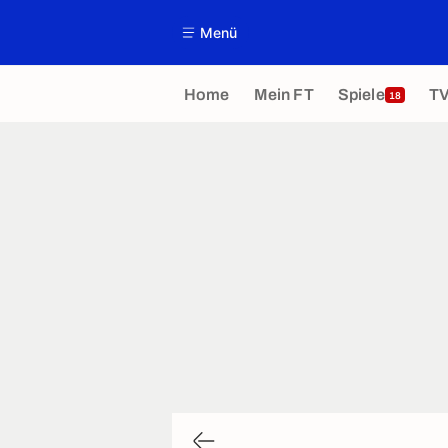
Menü
Home
Mein FT
Spiele
T
18