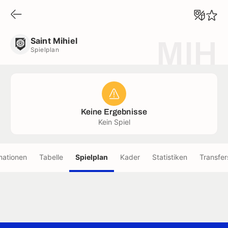
Saint Mihiel
Spielplan
Saint Mihiel
MIH
Spielplan
Keine Ergebnisse
Kein Spiel
mationen
Tabelle
Spielplan
Kader
Statistiken
Transfer