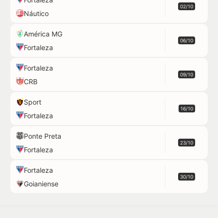
02/10
Náutico
América MG
06/10
Fortaleza
Fortaleza
09/10
CRB
Sport
16/10
Fortaleza
Ponte Preta
23/10
Fortaleza
Fortaleza
30/10
Goianiense