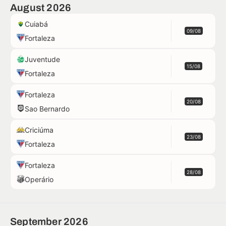
August 2026
Cuiabá
09/08
Fortaleza
Juventude
15/08
Fortaleza
Fortaleza
20/08
Sao Bernardo
Criciúma
23/08
Fortaleza
Fortaleza
28/08
Operário
September 2026