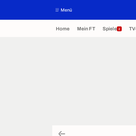
Menü
Home
Mein FT
Spiele
TV
2