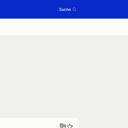
Suche