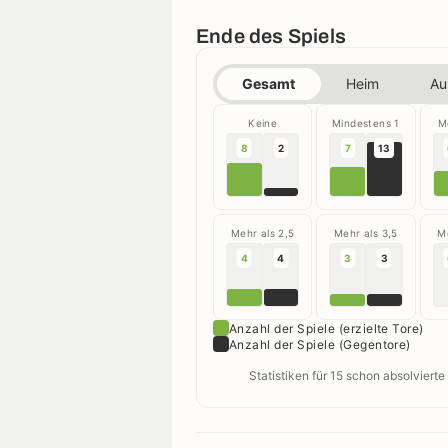
Ende des Spiels
Gesamt
Heim
Au
Keine
Mindestens 1
M
8
2
7
13
Mehr als 2,5
Mehr als 3,5
M
4
4
3
3
Anzahl der Spiele (erzielte Tore)
Anzahl der Spiele (Gegentore)
Statistiken für 15 schon absolvierte