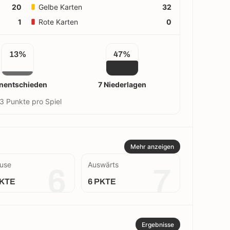
20
Gelbe Karten
32
1
Rote Karten
0
13%
47%
nentschieden
7 Niederlagen
3 Punkte pro Spiel
Mehr anzeigen
use
Auswärts
6
7
PKTE
6 PKTE
Ergebnisse