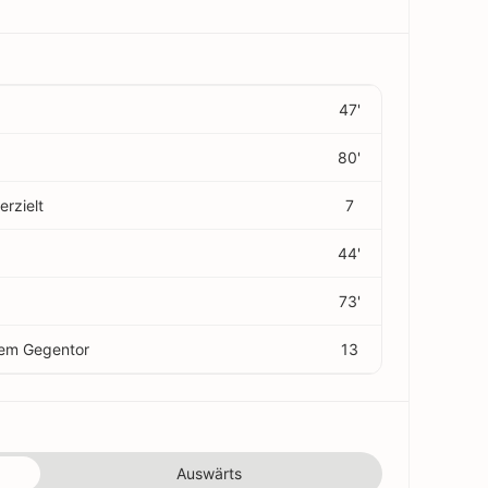
47'
80'
erzielt
7
44'
73'
nem Gegentor
13
Auswärts