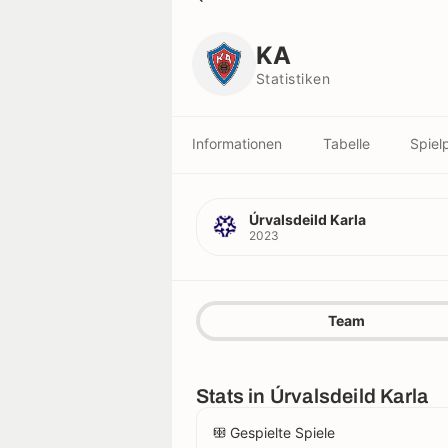
KA
Statistiken
KA
Statistiken
Informationen
Tabelle
Spiel
Úrvalsdeild Karla
2023
Team
Stats in Úrvalsdeild Karla
Gespielte Spiele