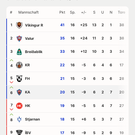
#
Mannschaft
Pkt
Sp.
+/-
S
U
N
Tore
G
1
41
16
+25
13
2
1
38
13
Víkingur R
2
35
16
+24
11
2
3
38
14
Valur
3
33
16
+12
10
3
3
34
2
Breiðablik
KR
22
16
-5
6
4
6
17
2
4
5
FH
21
15
-3
6
3
6
28
31
KA
20
15
-9
6
2
7
20
2
6
7
HK
19
16
-5
5
4
7
27
3
Stjarnan
18
15
+6
5
3
7
27
21
8
9
ÍBV
17
16
-9
5
2
9
19
2