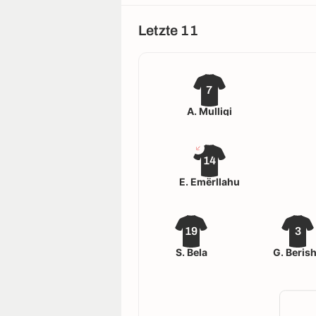
Letzte 11
7
A. Mulliqi
14
E. Emërllahu
19
3
S. Bela
G. Beris