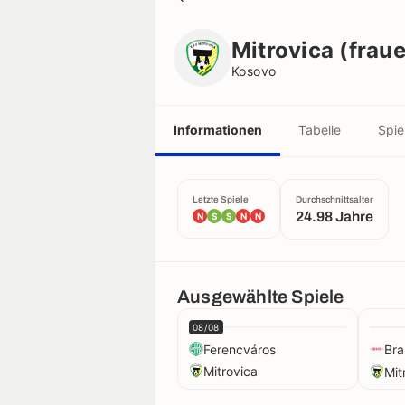
Mitrovica (frauen)
Kosovo
Mitrovica (frau
Kosovo
Informationen
Tabelle
Spie
Letzte Spiele
Durchschnittsalter
24.98 Jahre
N
S
S
N
N
Ausgewählte Spiele
08/08
Ferencváros
Bra
Mitrovica
Mit