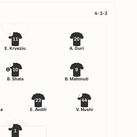
4-3-3
11
20
E. Kryeziu
A. Guri
10
9
B. Shala
B. Mahmuti
23
44
ha
E. Avdili
V. Nushi
1