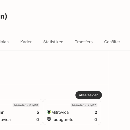
en)
lplan
Kader
Statistiken
Transfers
Gehälter
alles zeigen
beendet - 05/08
beendet - 25/07
nn
Mitrovica
5
2
rovica
Ludogorets
0
0