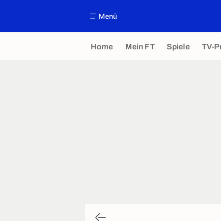
Menü
Home
Mein FT
Spiele
TV-P