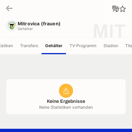
Mitrovica (frauen)
Gehälter
Mitrovica (frauen)
MIT
Gehälter
tistiken
Transfers
Gehälter
TV-Programm
Stadion
Tite
Keine Ergebnisse
Keine Statistiken vorhanden