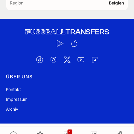
Region
Belgien
ÜBER UNS
Kontakt
Impressum
Archiv
@ FussballTransfers.com 2009-2026
Aktualisiert 09:13
1