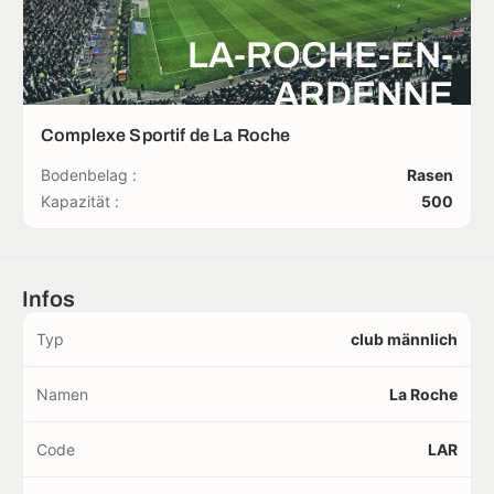
LA-ROCHE-EN-
ARDENNE
Complexe Sportif de La Roche
Bodenbelag :
Rasen
Kapazität :
500
Infos
Typ
club männlich
Namen
La Roche
Code
LAR