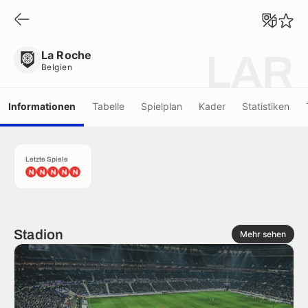
La Roche
Belgien
La Roche
LAR
Belgien
Informationen
Tabelle
Spielplan
Kader
Statistiken
Letzte Spiele
N
N
N
N
N
Stadion
Mehr sehen