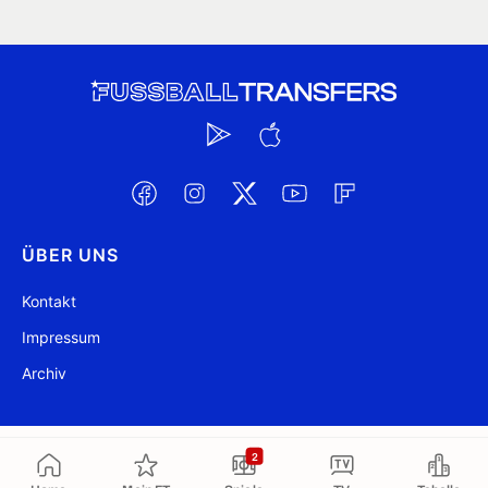
ÜBER UNS
Kontakt
Impressum
Archiv
@ FussballTransfers.com 2009-2026
Aktualisiert 17:40
2