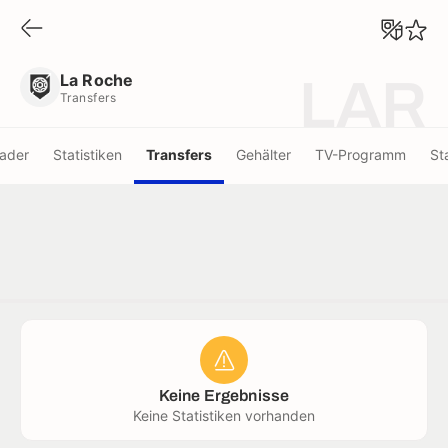
La Roche
Transfers
La Roche
LAR
Transfers
ader
Statistiken
Transfers
Gehälter
TV-Programm
St
Keine Ergebnisse
Keine Statistiken vorhanden