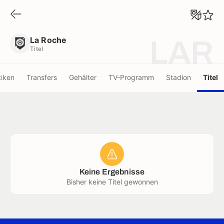
La Roche
Titel
La Roche
LAR
Titel
tiken
Transfers
Gehälter
TV-Programm
Stadion
Titel
Keine Ergebnisse
Bisher keine Titel gewonnen