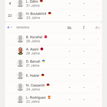
L. Dähn
4
-
-
-
31 Jahre
H. Boutakhrit
22
-
-
-
33 Jahre
#
Mittelfeld
Sp.
T
Ass.
B. Kocahal
-
-
-
28 Jahre
A. Asani
-
-
-
26 Jahre
D. Barudi
-
-
-
21 Jahre
-
-
-
E. Huber
N. Cassaniti
-
-
-
24 Jahre
L. Rodríguez
-
-
-
22 Jahre