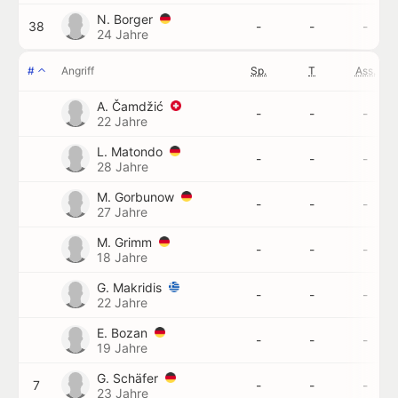
N. Borger
38
-
-
-
24 Jahre
#
Angriff
Sp.
T
Ass.
A. Čamdžić
-
-
-
22 Jahre
L. Matondo
-
-
-
28 Jahre
M. Gorbunow
-
-
-
27 Jahre
M. Grimm
-
-
-
18 Jahre
G. Makridis
-
-
-
22 Jahre
E. Bozan
-
-
-
19 Jahre
G. Schäfer
7
-
-
-
23 Jahre