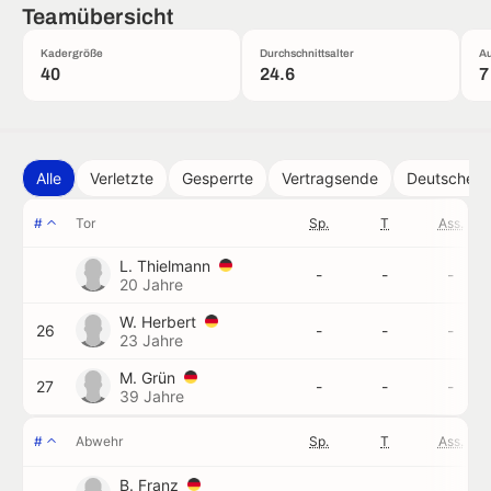
Teamübersicht
Kadergröße
Durchschnittsalter
Au
40
24.6
7
Alle
Verletzte
Gesperrte
Vertragsende
Deutsche
#
Tor
Sp.
T
Ass.
L. Thielmann
-
-
-
20 Jahre
W. Herbert
26
-
-
-
23 Jahre
M. Grün
27
-
-
-
39 Jahre
#
Abwehr
Sp.
T
Ass.
B. Franz