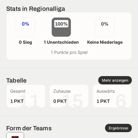
Stats in Regionalliga
0%
100%
0%
0 Sieg
1 Unentschieden
Keine Niederlage
1 Punkte pro Spiel
Tabelle
Mehr anzeigen
Gesamt
Zuhause
Auswärts
11
15
6
1 PKT
0 PKT
1 PKT
Form der Teams
Ergebnisse