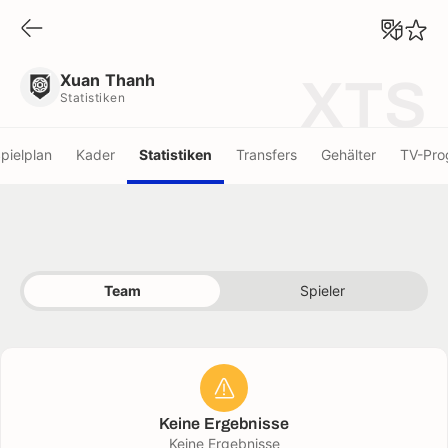
Xuan Thanh
Statistiken
Xuan Thanh
XTS
Statistiken
pielplan
Kader
Statistiken
Transfers
Gehälter
TV-Pr
Team
Spieler
Keine Ergebnisse
Keine Ergebnisse