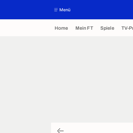
Menü
Home
Mein FT
Spiele
TV-P