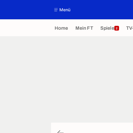
Menü
Home
Mein FT
Spiele
TV
2