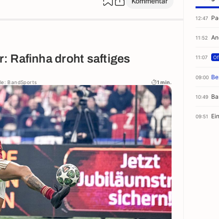
Kommentar
Pa
12:47
An
11:52
 Rafinha droht saftiges
11:07
Off
Be
09:00
le: BandSports
1 min.
Ba
10:49
Ei
09:51