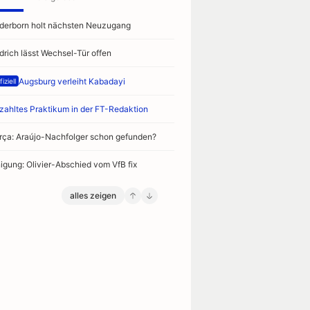
derborn holt nächsten Neuzugang
drich lässt Wechsel-Tür offen
Augsburg verleiht Kabadayi
iziell
zahltes Praktikum in der FT-Redaktion
rça: Araújo-Nachfolger schon gefunden?
nigung: Olivier-Abschied vom VfB fix
alles zeigen