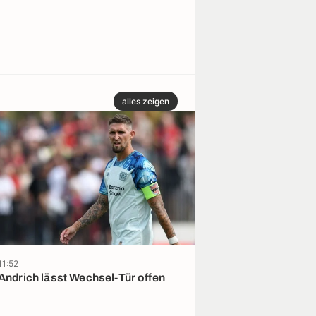
alles zeigen
11:52
11:42
Andrich lässt Wechsel-Tür offen
Wegen Rodri: 
Barça?