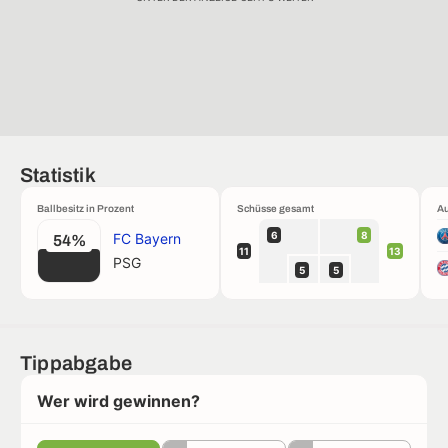
Statistik
Ballbesitz in Prozent
Schüsse gesamt
Au
6
8
FC Bayern
54%
11
13
PSG
5
5
Tippabgabe
Wer wird gewinnen?