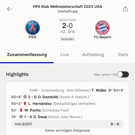
2
-
0
FIFA Klub Weltmeisterschaft 2025 USA
Viertelfinale
beendet
05/07/2025
2
-
0
HZ.:
0-0
PSG
FC Bayern
beendet
Zusammenfassung
Live
Aufstellung
Stats
Highlights
Alles sehen (16)
(VAR - Entscheidung : Kein Elfmeter)
T. Müller
90+9'
90+6'
2 - 0
O. Dembélé
(Assist A. Hakimi.)
90+2'
L. Hernández
(Gewalttätiges Verhalten)
82'
W. Pacho
(Schweres Foul)
78'
1 - 0
D. Doué
(Assist João Neves.)
HALBZEIT
0 - 0
Keine wichtigen Ereignisse