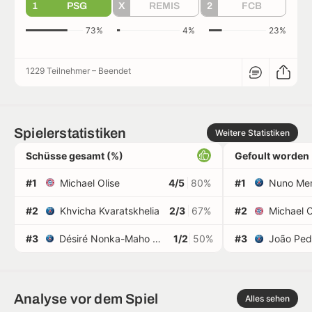
1
PSG
X
REMIS
2
FCB
73%
4%
23%
1229 Teilnehmer
–
Beendet
Spielerstatistiken
Weitere Statistiken
Schüsse gesamt (%)
Gefoult worden
#1
Michael Olise
4/5
80%
#1
Nuno Me
#2
Khvicha Kvaratskhelia
2/3
67%
#2
Michael O
#3
Désiré Nonka-Maho Doué
1/2
50%
#3
João Ped
Analyse vor dem Spiel
Alles sehen