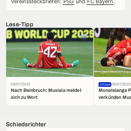
Vereinssteckbriefen:
PSG
und
FC Bayern
.
Lese-Tipp
09/07/2025
06/07/2025
Offiziell
Nach Beinbruch: Musiala meldet
Monatelange P
sich zu Wort
verkünden Mus
Schiedsrichter