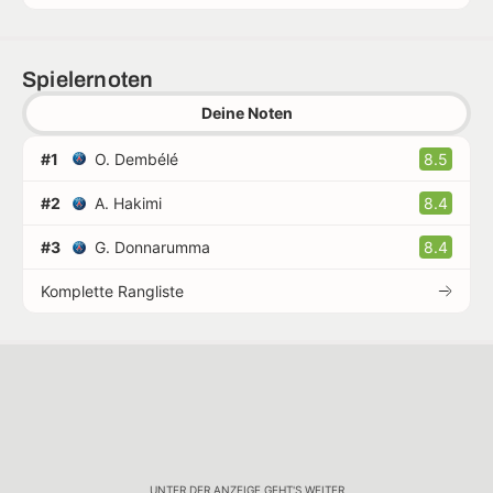
Spielernoten
Deine Noten
#1
O. Dembélé
8.5
#2
A. Hakimi
8.4
#3
G. Donnarumma
8.4
Komplette Rangliste
UNTER DER ANZEIGE GEHT'S WEITER