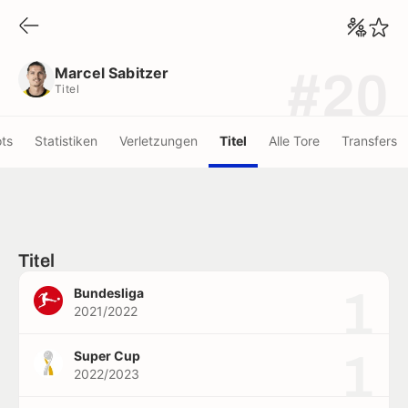
Marcel Sabitzer
Titel
Marcel Sabitzer
#20
Titel
ots
Statistiken
Verletzungen
Titel
Alle Tore
Transfers
Titel
1
Bundesliga
2021/2022
1
Super Cup
2022/2023