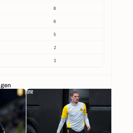
8
6
5
2
2
ngen