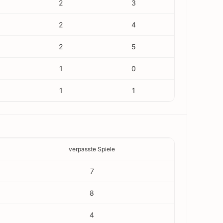
2
3
2
4
2
5
1
0
1
1
verpasste Spiele
7
8
4