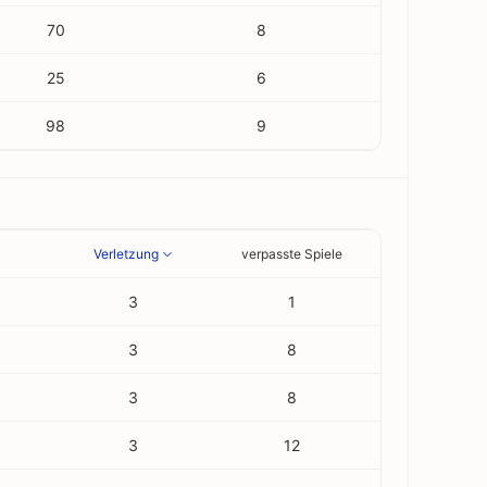
70
8
25
6
98
9
Verletzung
verpasste Spiele
3
1
3
8
3
8
3
12