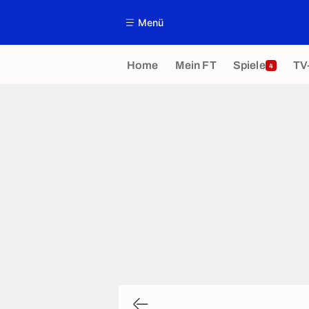
Menü
Home
Mein FT
Spiele
TV
4