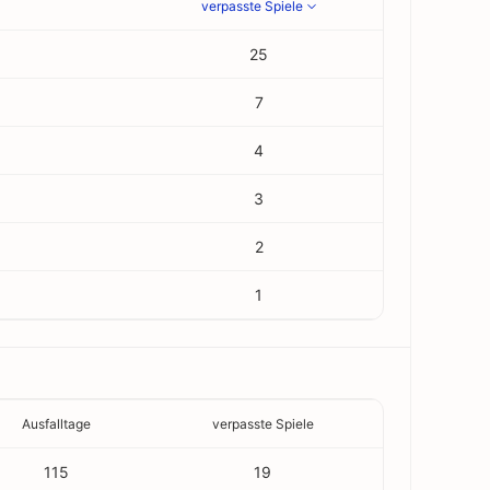
verpasste Spiele
25
7
4
3
2
1
Ausfalltage
verpasste Spiele
115
19