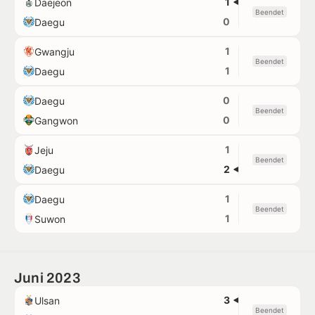
1
Daejeon
Beendet
0
Daegu
1
Gwangju
Beendet
1
Daegu
0
Daegu
Beendet
0
Gangwon
1
Jeju
Beendet
2
Daegu
1
Daegu
Beendet
1
Suwon
Juni 2023
3
Ulsan
Beendet