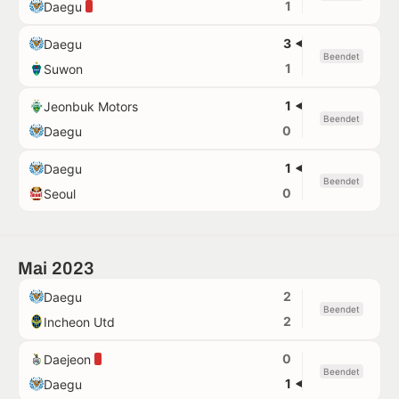
1
Daegu
3
Daegu
Beendet
1
Suwon
1
Jeonbuk Motors
Beendet
0
Daegu
1
Daegu
Beendet
0
Seoul
Mai 2023
2
Daegu
Beendet
2
Incheon Utd
0
Daejeon
Beendet
1
Daegu