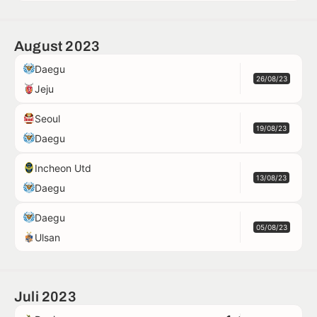
August 2023
Daegu
26/08/23
Jeju
Seoul
19/08/23
Daegu
Incheon Utd
13/08/23
Daegu
Daegu
05/08/23
Ulsan
Juli 2023