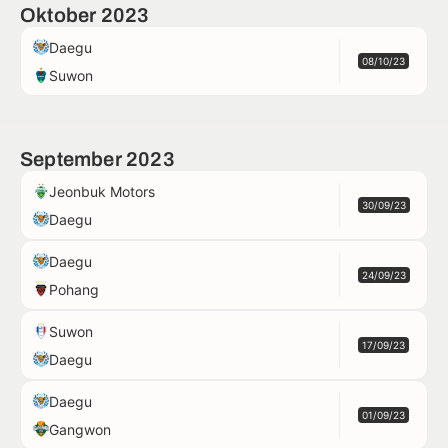
Oktober 2023
Daegu
08/10/23
Suwon
September 2023
Jeonbuk Motors
30/09/23
Daegu
Daegu
24/09/23
Pohang
Suwon
17/09/23
Daegu
Daegu
01/09/23
Gangwon