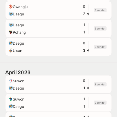
0
Gwangju
Beendet
2
Daegu
1
Daegu
Beendet
1
Pohang
0
Daegu
Beendet
3
Ulsan
April 2023
0
Suwon
Beendet
1
Daegu
1
Suwon
Beendet
1
Daegu