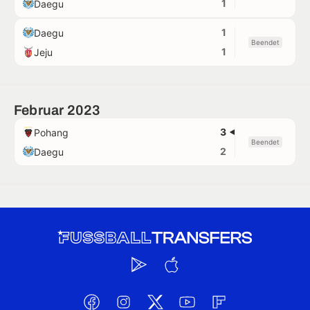
1
Daegu
1
Daegu
Beendet
1
Jeju
Februar 2023
3
Pohang
Beendet
2
Daegu