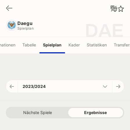
Daegu
Spielplan
Daegu
DAE
Spielplan
mationen
Tabelle
Spielplan
Kader
Statistiken
Transfer
2023/2024
Nächste Spiele
Ergebnisse