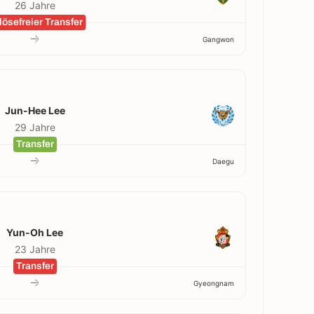
26 Jahre
lösefreier Transfer
Gangwon
Jun-Hee Lee
29 Jahre
Transfer
Daegu
Yun-Oh Lee
23 Jahre
Transfer
Gyeongnam