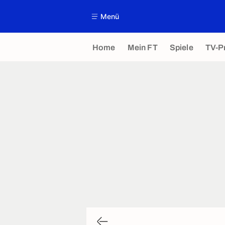
Menü
Home
Mein FT
Spiele
TV-P