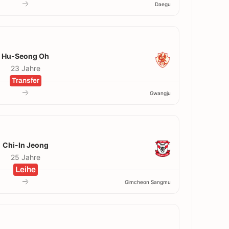
Daegu
Hu-Seong Oh
23 Jahre
Transfer
Gwangju
Chi-In Jeong
25 Jahre
Leihe
Gimcheon Sangmu